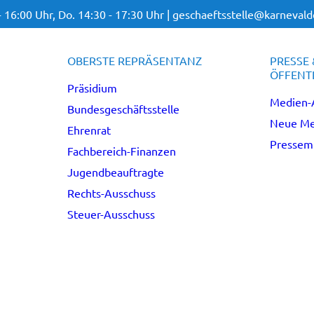
- 16:00 Uhr,
Do. 14:30 - 17:30 Uhr |
geschaeftsstelle@karnevalde
OBERSTE REPRÄSENTANZ
PRESSE 
ÖFFENTL
Präsidium
Medien-
Bundesgeschäftsstelle
Neue Me
Ehrenrat
Pressemi
Fachbereich-Finanzen
Jugendbeauftragte
Rechts-Ausschuss
Steuer-Ausschuss