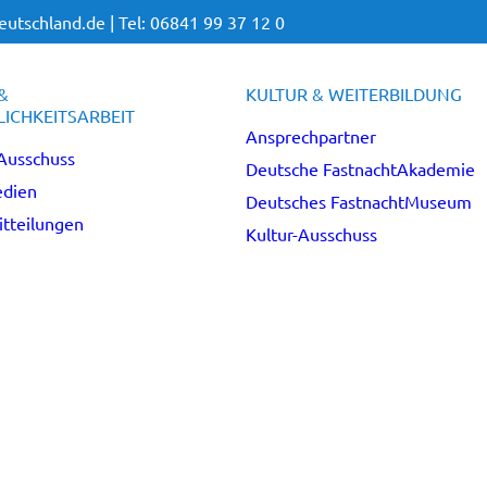
utschland.de |
Tel: 06841 99 37 12 0
&
KULTUR & WEITERBILDUNG
ICHKEITSARBEIT
Ansprechpartner
Ausschuss
Deutsche FastnachtAkademie
dien
Deutsches FastnachtMuseum
tteilungen
Kultur-Ausschuss