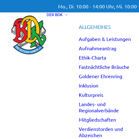
Mo., Di. 10:00 - 14:00 Uhr,
Mi. 10:00 
DER BDK
ALLGEMEINES
Aufgaben & Leistungen
Aufnahmeantrag
Ethik-Charta
Fastnächtliche Bräuche
Goldener Ehrenring
Inklusion
Kulturpreis
Landes- und
Regionalverbände
Mitgliedschaften
Verdienstorden und
Abzeichen