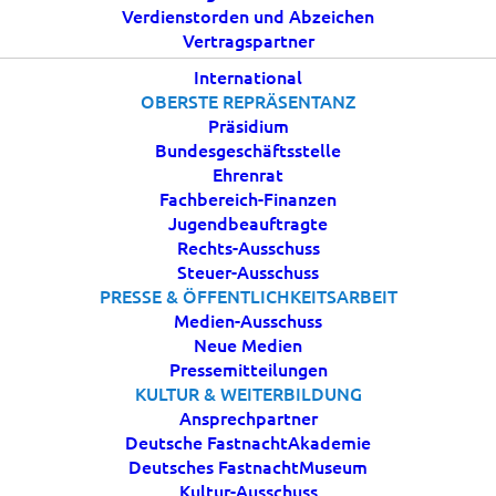
Verdienstorden und Abzeichen
Vertragspartner
5 MÄRZ, 2020
|
IN
AKTUELLES
|
BY
BDK
International
OBERSTE REPRÄSENTANZ
Präsidium
Bundesgeschäftsstelle
Ehrenrat
Fachbereich-Finanzen
Jugendbeauftragte
Rechts-Ausschuss
Steuer-Ausschuss
PRESSE & ÖFFENTLICHKEITSARBEIT
werden nach heutigem (05.03.2020) Sachstand
Medien-Ausschuss
durchgeführt!
Neue Medien
Pressemitteilungen
BDK | 05.03.2020 | Die Verantwortlichen des GB5
KULTUR & WEITERBILDUNG
Ansprechpartner
und GB1 sind ständig untereinander und mit den
Deutsche FastnachtAkademie
Ausrichtern in Kontakt um auf mögliche Situationen
Deutsches FastnachtMuseum
und behördlichen Hinweisen bestmöglich reagieren
Kultur-Ausschuss