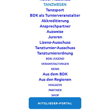
TANZWESEN
Tanzsport
BDK als Turnierveranstalter
Akkreditierung
Ansprechpartner
Ausweise
Juroren
Lizenz-Ausschuss
Tanzturnier-Ausschuss
Tanzturnierordnung
BDK-JUGEND
VERANSTALTUNGEN
Deutscher Kulturrat
NEWS
Aus dem BDK
Aus den Regionen
Der Deutsche Kulturrat ist der
MAGAZIN
Spitzenverband der
PARTNER
SHOP
Bundeskulturverbände in
MITGLIEDER-PORTAL
Deutschland. Er vertritt die