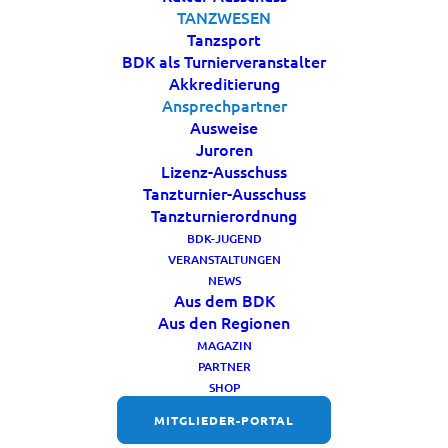
proempeler@karnevaldeutschland.de
TANZWESEN
Tanzsport
BDK als Turnierveranstalter
Akkreditierung
Ansprechpartner
Ausweise
Juroren
Lizenz-Ausschuss
Tanzturnier-Ausschuss
Tanzturnierordnung
BDK-JUGEND
VERANSTALTUNGEN
NEWS
Aus dem BDK
Aus den Regionen
MAGAZIN
PARTNER
Gerald Bleimaier
SHOP
Fachbereichsleiter
MITGLIEDER-PORTAL
Beisitzer im BDK