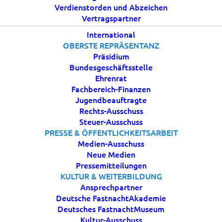
Verdienstorden und Abzeichen
Vertragspartner
International
OBERSTE REPRÄSENTANZ
Präsidium
Bundesgeschäftsstelle
Ehrenrat
Fachbereich-Finanzen
Jugendbeauftragte
Rechts-Ausschuss
Steuer-Ausschuss
PRESSE & ÖFFENTLICHKEITSARBEIT
Medien-Ausschuss
Neue Medien
Pressemitteilungen
Frank Prömpeler
KULTUR & WEITERBILDUNG
Ansprechpartner
Geschäftsbereichleiter "Tanzwesen" GB 4
Deutsche FastnachtAkademie
Vizepräsident im BDK
Deutsches FastnachtMuseum
01577-4444556
Kultur-Ausschuss