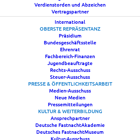
Verdienstorden und Abzeichen
Vertragspartner
TANZSPORT
International
OBERSTE REPRÄSENTANZ
Tanzturnier-Ausweise
Präsidium
Bundesgeschäftsstelle
Zum Start auf unseren Turnieren ist für alle
Ehrenrat
Fachbereich-Finanzen
teilnehmenden Aktiven zwingend ein gültiger
Jugendbeauftragte
Tanzturnierausweis erforderlich und beim Turnier in
Rechts-Ausschuss
der Passkontrolle vorzulegen.
Steuer-Ausschuss
PRESSE & ÖFFENTLICHKEITSARBEIT
Damit die Turnierteilnahme der aktiven Tänzerinnen
Medien-Ausschuss
Neue Medien
und Ihre Teilnahme reibungslos verläuft, bitten wir
Pressemitteilungen
Sie, die ablaufbedingten Laufzeiten im Blick zu
KULTUR & WEITERBILDUNG
behalten. Eine rechtzeitige Beantragung hilft uns
Ansprechpartner
zur Vermeidung von Bestellspitzen und Ihnen zu
Deutsche FastnachtAkademie
Deutsches FastnachtMuseum
einer sicheren Turnierteilnahme, denn ohne gültigen
Kultur-Ausschuss