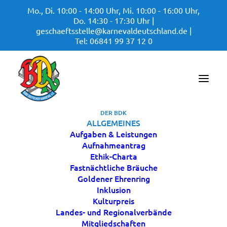
Mo., Di. 10:00 - 14:00 Uhr,
Mi. 10:00 - 16:00 Uhr,
Do. 14:30 - 17:30 Uhr |
geschaeftsstelle@karnevaldeutschland.de |
Tel: 06841 99 37 12 0
DER BDK
ALLGEMEINES
Aufgaben & Leistungen
Aufnahmeantrag
Ethik-Charta
Fastnächtliche Bräuche
Goldener Ehrenring
Inklusion
Kulturpreis
Landes- und Regionalverbände
Mitgliedschaften