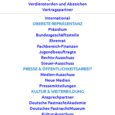
Verdienstorden und Abzeichen
Vertragspartner
28 MAI, 2020
|
IN
AKTUELLES
|
BY
BDK
International
OBERSTE REPRÄSENTANZ
Präsidium
Bundesgeschäftsstelle
Ehrenrat
Fachbereich-Finanzen
Jugendbeauftragte
Rechts-Ausschuss
Steuer-Ausschuss
PRESSE & ÖFFENTLICHKEITSARBEIT
BDK | 28.05.2020 |
Hygiene- und Begleitkonzept
Medien-Ausschuss
zum Training von Vereinen des Bund Deutscher
Neue Medien
Karneval e.V. für den Wiedereinstieg
Pressemitteilungen
in den
KULTUR & WEITERBILDUNG
Trainingsbetrieb im karnevalistischen Tanzsport!
Ansprechpartner
Deutsche FastnachtAkademie
Für alle Mitgliedsvereine hinterlegt im
Deutsches FastnachtMuseum
Mitgliederportal „Rubrik FAQs/Dokumente“
–
Kultur-Ausschuss