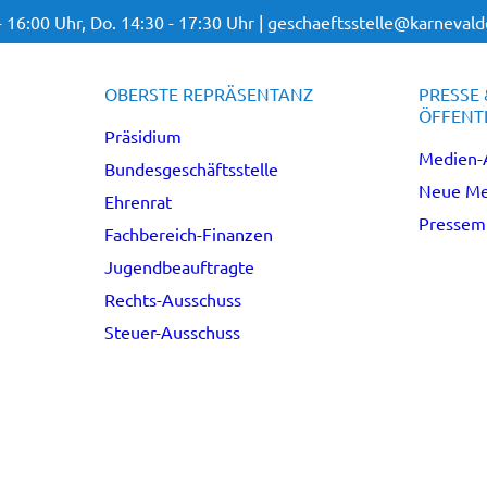
- 16:00 Uhr,
Do. 14:30 - 17:30 Uhr |
geschaeftsstelle@karnevalde
OBERSTE REPRÄSENTANZ
PRESSE 
ÖFFENTL
Präsidium
Medien-
Bundesgeschäftsstelle
Neue Me
Ehrenrat
Pressemi
Fachbereich-Finanzen
Jugendbeauftragte
Rechts-Ausschuss
Steuer-Ausschuss