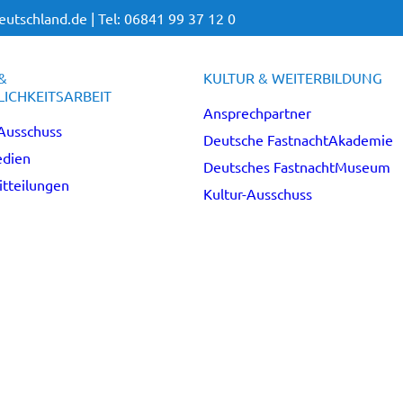
utschland.de |
Tel: 06841 99 37 12 0
&
KULTUR & WEITERBILDUNG
ICHKEITSARBEIT
Ansprechpartner
Ausschuss
Deutsche FastnachtAkademie
dien
Deutsches FastnachtMuseum
tteilungen
Kultur-Ausschuss