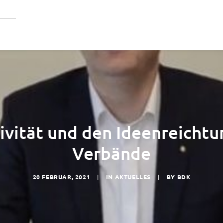
ivität und den Ideenreicht
Verbände
20 FEBRUAR, 2021
|
IN
AKTUELLES
|
BY
BDK