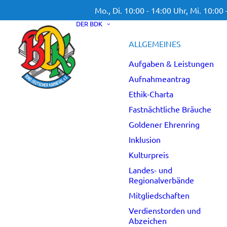
Mo., Di. 10:00 - 14:00 Uhr,
Mi. 10:00 
DER BDK
ALLGEMEINES
Aufgaben & Leistungen
Aufnahmeantrag
Ethik-Charta
Fastnächtliche Bräuche
Goldener Ehrenring
Inklusion
Kulturpreis
Landes- und
Regionalverbände
Mitgliedschaften
Verdienstorden und
Abzeichen