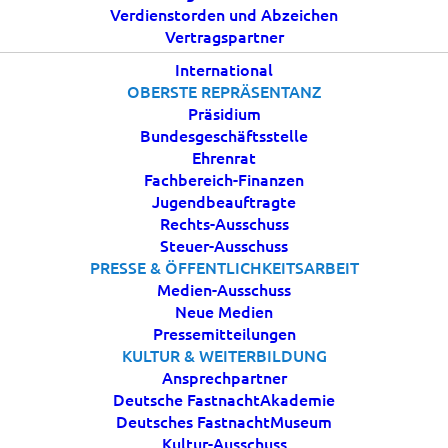
Verdienstorden und Abzeichen
Vertragspartner
22 NOVEMBER, 2023
|
IN
AKTUELLES
|
BY
BDK
International
OBERSTE REPRÄSENTANZ
Präsidium
Bundesgeschäftsstelle
Ehrenrat
Fachbereich-Finanzen
Jugendbeauftragte
Rechts-Ausschuss
Steuer-Ausschuss
PRESSE & ÖFFENTLICHKEITSARBEIT
Die neue Ausgabe der Deutschen Fastnacht mit
Medien-Ausschuss
spannenden Artikeln und Themen ist erschienen. In
Neue Medien
der 130. Ausgabe finden Sie folgende Themen:
Pressemitteilungen
KULTUR & WEITERBILDUNG
Berichte und Fotos über die
45. Präsidialtagung in
Ansprechpartner
Köln, „Facelifting“ für die Ethik-Charta, neue BDK-
Deutsche FastnachtAkademie
Geschäftsstelle in Homburg eröffnet, sowie
Deutsches FastnachtMuseum
Informationen aus den Regional- und
Kultur-Ausschuss