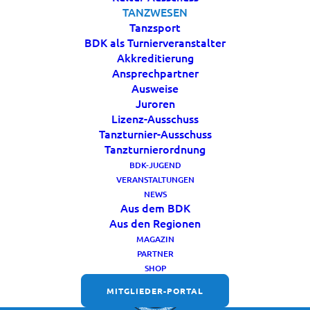
TANZWESEN
Landesverbänden und vieles mehr!
Tanzsport
BDK als Turnierveranstalter
Jetzt gleich im BDK-Shop bestellen:
Akkreditierung
Ansprechpartner
https://shop.karnevaldeutschland.de
Ausweise
Juroren
Lizenz-Ausschuss
Tanzturnier-Ausschuss
Tanzturnierordnung
BDK-JUGEND
VERANSTALTUNGEN
NEWS
Aus dem BDK
Aus den Regionen
MAGAZIN
PARTNER
SHOP
MITGLIEDER-PORTAL