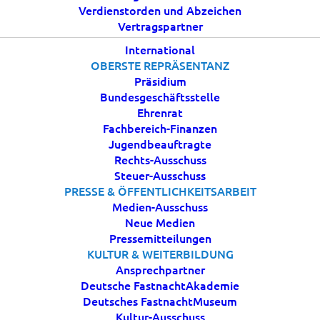
24 DEZEMBER, 2023
|
IN
AKTUELLES
|
BY
BDK
Verdienstorden und Abzeichen
Vertragspartner
International
OBERSTE REPRÄSENTANZ
Präsidium
Bundesgeschäftsstelle
Ehrenrat
Fachbereich-Finanzen
Jugendbeauftragte
Rechts-Ausschuss
Steuer-Ausschuss
PRESSE & ÖFFENTLICHKEITSARBEIT
Der Bund Deutscher Karneval e.V. wünscht allen
Medien-Ausschuss
frohe und besinnliche Weihnachten.
Neue Medien
Pressemitteilungen
„Die größten Ereignisse,
KULTUR & WEITERBILDUNG
das sind nicht unsere lautesten,
Ansprechpartner
Deutsche FastnachtAkademie
sondern unsere stillsten Stunden.“
Deutsches FastnachtMuseum
– Friedrich Nietzsche –
Kultur-Ausschuss