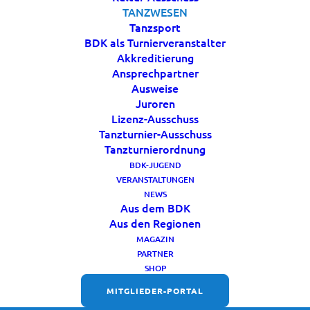
TANZWESEN
Tanzsport
BDK als Turnierveranstalter
Akkreditierung
Ansprechpartner
Ausweise
Juroren
Lizenz-Ausschuss
Tanzturnier-Ausschuss
Tanzturnierordnung
BDK-JUGEND
VERANSTALTUNGEN
NEWS
Aus dem BDK
Aus den Regionen
MAGAZIN
PARTNER
FOLGT UNS
SHOP
MITGLIEDER-PORTAL