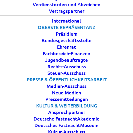
Verdienstorden und Abzeichen
22 JANUAR, 2024
|
IN
AKTUELLES
|
BY
BDK
Vertragspartner
International
OBERSTE REPRÄSENTANZ
Präsidium
Bundesgeschäftsstelle
Ehrenrat
Fachbereich-Finanzen
Jugendbeauftragte
Rechts-Ausschuss
Steuer-Ausschuss
PRESSE & ÖFFENTLICHKEITSARBEIT
Am 18. Januar 2024 hat Bundeskanzler Olaf Scholz
Medien-Ausschuss
aus allen Bundesländern jeweils eine
Neue Medien
stellvertretende Delegation, die alle im Bund
Pressemitteilungen
KULTUR & WEITERBILDUNG
Deutscher Karneval e.V. Mitglied sind im
Ansprechpartner
Bundeskanzleramt in Berlin empfangen.
Deutsche FastnachtAkademie
Brauchtumsfiguren, Prinzessinnen und Prinzen aus
Deutsches FastnachtMuseum
den verschiedensten Landesverbänden sind nach
Kultur-Ausschuss