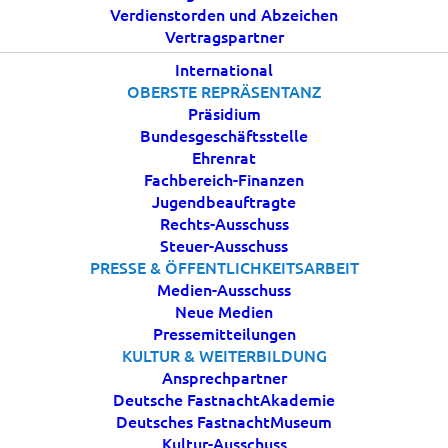
Verdienstorden und Abzeichen
4 APRIL, 2024
|
IN
AKTUELLES
|
BY
BDK
Vertragspartner
International
OBERSTE REPRÄSENTANZ
Präsidium
Bundesgeschäftsstelle
Ehrenrat
Fachbereich-Finanzen
Jugendbeauftragte
Rechts-Ausschuss
Steuer-Ausschuss
PRESSE & ÖFFENTLICHKEITSARBEIT
Gemeinsam wollen wir auf die zurückliegende
Medien-Ausschuss
Kampagne / Session beim nächsten digitalen
Neue Medien
Stammtisch am 10. April 2024 um 19.30 Uhr
Pressemitteilungen
KULTUR & WEITERBILDUNG
zurückblicken.
Jetzt direkt hier anmelden
,
Ansprechpartner
begrenzte Teilnehmerzahl
Deutsche FastnachtAkademie
Deutsches FastnachtMuseum
Kultur-Ausschuss