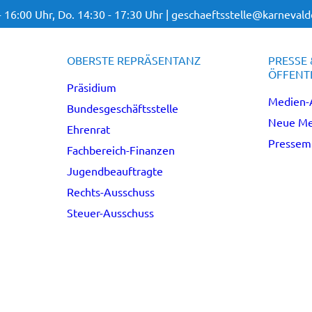
- 16:00 Uhr,
Do. 14:30 - 17:30 Uhr |
geschaeftsstelle@karnevalde
OBERSTE REPRÄSENTANZ
PRESSE 
ÖFFENTL
Präsidium
Medien-
Bundesgeschäftsstelle
Neue Me
Ehrenrat
Pressemi
Fachbereich-Finanzen
Jugendbeauftragte
Rechts-Ausschuss
Steuer-Ausschuss