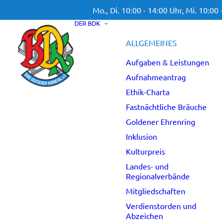
Mo., Di. 10:00 - 14:00 Uhr,
Mi. 10:00 
DER BDK
ALLGEMEINES
Aufgaben & Leistungen
Aufnahmeantrag
Ethik-Charta
Fastnächtliche Bräuche
Goldener Ehrenring
Inklusion
Kulturpreis
Landes- und
Regionalverbände
Mitgliedschaften
Verdienstorden und
Abzeichen