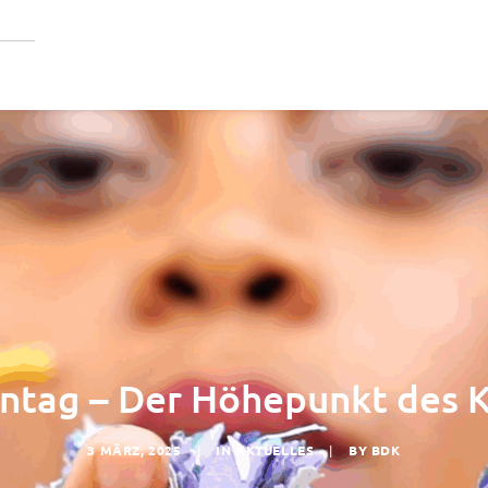
tag – Der Höhepunkt des K
3 MÄRZ, 2025
|
IN
AKTUELLES
|
BY
BDK