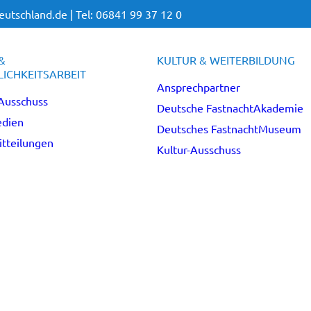
utschland.de |
Tel: 06841 99 37 12 0
&
KULTUR & WEITERBILDUNG
ICHKEITSARBEIT
Ansprechpartner
Ausschuss
Deutsche FastnachtAkademie
dien
Deutsches FastnachtMuseum
tteilungen
Kultur-Ausschuss