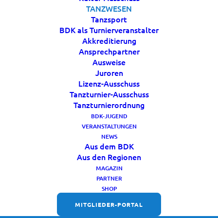
möglich.
TANZWESEN
Tanzsport
Alle Details zu den Schulungen und weiteren Infos
BDK als Turnierveranstalter
Akkreditierung
finden Sie hier:
Ansprechpartner
Ausweise
Schulungen – Deutsche Fastnachtakademie
Juroren
Lizenz-Ausschuss
#Fastnacht #Schulungen #Karneval
Tanzturnier-Ausschuss
#DeutscheFastnachtAkademie
Tanzturnierordnung
BDK-JUGEND
VERANSTALTUNGEN
NEWS
Aus dem BDK
Aus den Regionen
MAGAZIN
PARTNER
SHOP
MITGLIEDER-PORTAL