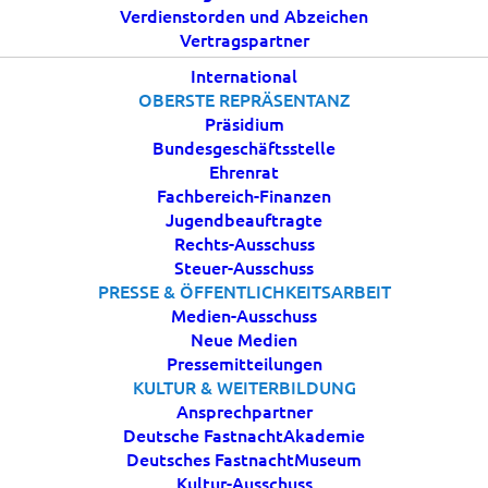
Verdienstorden und Abzeichen
20 MÄRZ, 2025
|
IN
AKTUELLES
|
BY
BDK
Vertragspartner
International
OBERSTE REPRÄSENTANZ
Präsidium
Bundesgeschäftsstelle
Ehrenrat
Fachbereich-Finanzen
Jugendbeauftragte
Rechts-Ausschuss
Steuer-Ausschuss
PRESSE & ÖFFENTLICHKEITSARBEIT
Das aktuelle Schulungsprogramm der Deutschen
Medien-Ausschuss
FastnachtAkademie finden Sie online!
Neue Medien
Pressemitteilungen
Wertvolle Weiterbildungen für ehrenamtliche
KULTUR & WEITERBILDUNG
Helferinnen und Helfer in Vereinen. Jetzt
Ansprechpartner
Deutsche FastnachtAkademie
weiterbilden und immer auf dem neuesten Stand
Deutsches FastnachtMuseum
sein! Die Deutsche FastnachtAkademie macht es
Kultur-Ausschuss