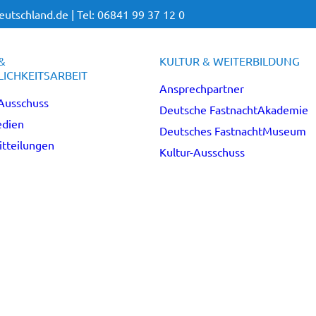
utschland.de |
Tel: 06841 99 37 12 0
&
KULTUR & WEITERBILDUNG
ICHKEITSARBEIT
Ansprechpartner
Ausschuss
Deutsche FastnachtAkademie
dien
Deutsches FastnachtMuseum
tteilungen
Kultur-Ausschuss