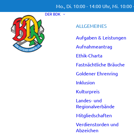
Mo., Di. 10:00 - 14:00 Uhr,
Mi. 10:00 
DER BDK
ALLGEMEINES
Aufgaben & Leistungen
Aufnahmeantrag
Ethik-Charta
Fastnächtliche Bräuche
Goldener Ehrenring
Inklusion
Kulturpreis
Landes- und
Regionalverbände
Mitgliedschaften
Verdienstorden und
Abzeichen