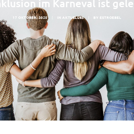
Inklusion im Karneval ist ge
17 OKTOBER, 2025
|
IN
AKTUELLES
|
BY
ESTROEBEL