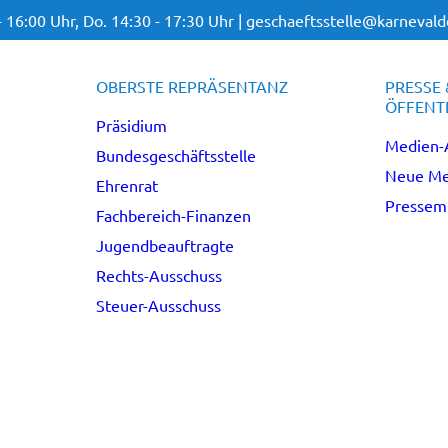
- 16:00 Uhr,
Do. 14:30 - 17:30 Uhr |
geschaeftsstelle@karnevalde
OBERSTE REPRÄSENTANZ
PRESSE 
ÖFFENTL
Präsidium
Medien-
Bundesgeschäftsstelle
Neue Me
Ehrenrat
Pressemi
Fachbereich-Finanzen
Jugendbeauftragte
Rechts-Ausschuss
Steuer-Ausschuss