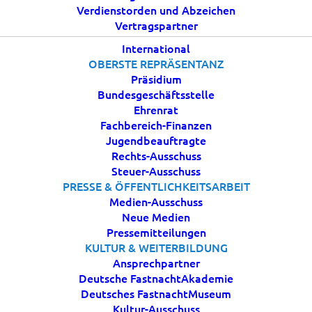
Moment für das
Verdienstorden und Abzeichen
Vertragspartner
deutsche Brauchtum
International
OBERSTE REPRÄSENTANZ
11 FEBRUAR, 2026
|
Präsidium
IN
AKTUELLES
|
BY
ESTROEBEL
Bundesgeschäftsstelle
Ehrenrat
Fachbereich-Finanzen
Jugendbeauftragte
Rechts-Ausschuss
Steuer-Ausschuss
PRESSE & ÖFFENTLICHKEITSARBEIT
Am
03. Februar 2026
wurde das Bundeskanzleramt
Medien-Ausschuss
in Berlin für einen Tag zu einem Ort der Begegnung,
Neue Medien
der Lebensfreude und der gelebten Tradition:
Pressemitteilungen
KULTUR & WEITERBILDUNG
Karnevalistinnen und Karnevalisten aus ganz
Ansprechpartner
Deutschland folgten der Einladung zu einem
Deutsche FastnachtAkademie
feierlichen Empfang im Herzen der Bundespolitik.
Deutsches FastnachtMuseum
Kultur-Ausschuss