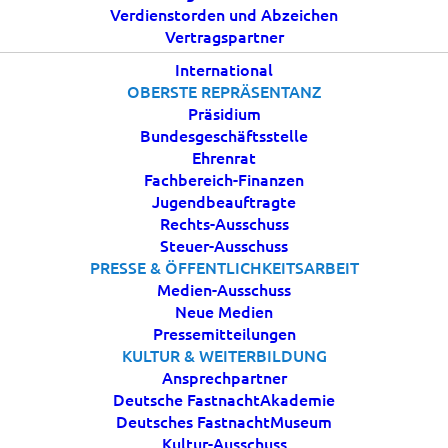
Homburg!
Verdienstorden und Abzeichen
Vertragspartner
International
1 MÄRZ, 2026
|
IN
AKTUELLES
|
BY
ESTROEBEL
OBERSTE REPRÄSENTANZ
Präsidium
Bundesgeschäftsstelle
Ehrenrat
Fachbereich-Finanzen
Jugendbeauftragte
Rechts-Ausschuss
Steuer-Ausschuss
PRESSE & ÖFFENTLICHKEITSARBEIT
Ein bedeutender Meilenstein für unsere
Medien-Ausschuss
gemeinsame Zukunft:
Neue Medien
Die BDK-Jugend hat am Wochenende ihren neuen
Pressemitteilungen
KULTUR & WEITERBILDUNG
Standort in Homburg bezogen und ist in die
Ansprechpartner
Bundesgeschäftsstelle des Bund Deutscher Karneval
Deutsche FastnachtAkademie
eingezogen.
Deutsches FastnachtMuseum
Kultur-Ausschuss