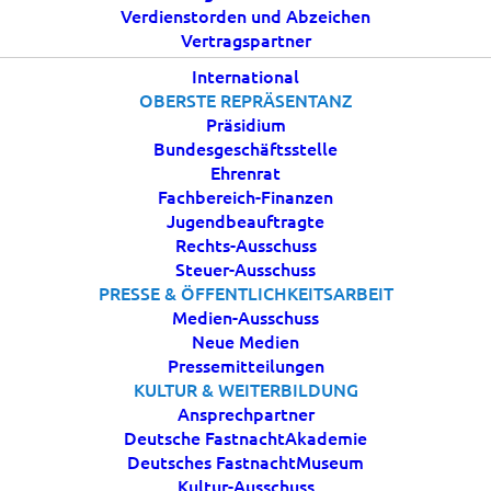
Verdienstorden und Abzeichen
Vertragspartner
24 MAI, 2026
|
IN
AKTUELLES
|
BY
ESTROEBEL
International
OBERSTE REPRÄSENTANZ
Präsidium
Bundesgeschäftsstelle
Ehrenrat
Fachbereich-Finanzen
Jugendbeauftragte
Rechts-Ausschuss
Steuer-Ausschuss
PRESSE & ÖFFENTLICHKEITSARBEIT
Pfingsten ist ein Fest der Gemeinschaft, der
Medien-Ausschuss
Hoffnung und des Miteinanders – Werte, die auch
Neue Medien
den Karneval das ganze Jahr über prägen. Gerade in
Pressemitteilungen
KULTUR & WEITERBILDUNG
einer Zeit, in der Zusammenhalt, Freude und
Ansprechpartner
gegenseitiger Respekt wichtiger denn je sind,
Deutsche FastnachtAkademie
möchten wir die Feiertage nutzen, um allen
Deutsches FastnachtMuseum
Karnevalsfreundinnen und Karnevalsfreunden
Kultur-Ausschuss