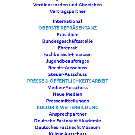
Verdienstorden und Abzeichen
Vertragspartner
22 SEPTEMBER, 2019
|
IN
AKTUELLES
|
BY
BDK
International
OBERSTE REPRÄSENTANZ
Präsidium
Bundesgeschäftsstelle
Ehrenrat
Fachbereich-Finanzen
Jugendbeauftragte
Rechts-Ausschuss
Steuer-Ausschuss
PRESSE & ÖFFENTLICHKEITSARBEIT
BDK | Das BDK Präsidium ist wieder vollzählig. Erich
Medien-Ausschuss
Ströbl aus Köln wurde bei der 42. Präsidialtagung am
Neue Medien
Samstag, 21. September, in Cottbus einstimmig als
Pressemitteilungen
KULTUR & WEITERBILDUNG
Beisitzer gewählt. Er übernimmt das Amt, dass
Ansprechpartner
zuvor Holger Kirsch für zwei Jahre inne hatte, der
Deutsche FastnachtAkademie
jedoch aus dem Präsidium ausschied, weil er die
Deutsches FastnachtMuseum
Leitung des Rosenmontagszuges in Köln
Kultur-Ausschuss