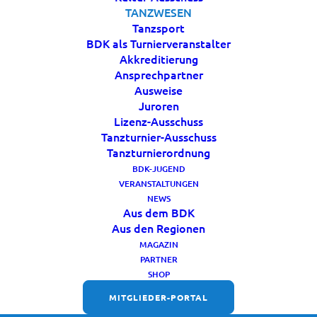
TANZWESEN
übernommen hat.
Tanzsport
BDK als Turnierveranstalter
Akkreditierung
Ansprechpartner
Ausweise
Juroren
Lizenz-Ausschuss
Tanzturnier-Ausschuss
Tanzturnierordnung
BDK-JUGEND
VERANSTALTUNGEN
NEWS
Aus dem BDK
Aus den Regionen
MAGAZIN
PARTNER
SHOP
MITGLIEDER-PORTAL
FOLGT UNS