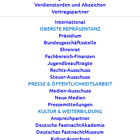
Verdienstorden und Abzeichen
Verein“
Vertragspartner
International
OBERSTE REPRÄSENTANZ
5 JUNI, 2026
|
IN
AKTUELLES
|
BY
ESTROEBEL
Präsidium
Bundesgeschäftsstelle
Ehrenrat
Fachbereich-Finanzen
Jugendbeauftragte
Rechts-Ausschuss
Steuer-Ausschuss
PRESSE & ÖFFENTLICHKEITSARBEIT
Die rechtlichen Anforderungen an Vereine werden
Medien-Ausschuss
immer komplexer. Insbesondere bei der
Neue Medien
Veröffentlichung von Fotos, dem Umgang mit
Pressemitteilungen
KULTUR & WEITERBILDUNG
personenbezogenen Daten oder der Nutzung von
Ansprechpartner
Inhalten in sozialen Medien entstehen schnell
Deutsche FastnachtAkademie
Unsicherheiten. Umso wichtiger ist es, die
Deutsches FastnachtMuseum
grundlegenden rechtlichen Rahmenbedingungen zu
Kultur-Ausschuss