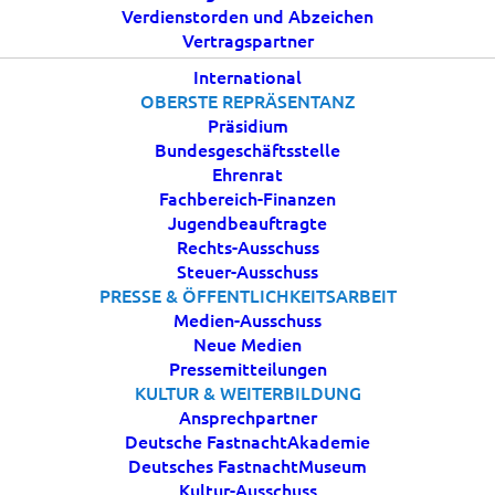
Verdienstorden und Abzeichen
klare Botschaften
Vertragspartner
International
OBERSTE REPRÄSENTANZ
7 JUNI, 2026
|
IN
AKTUELLES
|
BY
ESTROEBEL
Präsidium
Bundesgeschäftsstelle
Ehrenrat
Fachbereich-Finanzen
Jugendbeauftragte
Rechts-Ausschuss
Steuer-Ausschuss
PRESSE & ÖFFENTLICHKEITSARBEIT
Karneval ist weit mehr als bunte Kostüme, Musik
Medien-Ausschuss
und ausgelassene Stimmung. Er kann laut sein,
Neue Medien
kreativ, gesellschaftskritisch und manchmal auch
Pressemitteilungen
KULTUR & WEITERBILDUNG
unbequem. Genau darüber spricht Jacques Tilly in
Ansprechpartner
der dritten Folge des BDK-Podcasts „Konfetti im
Deutsche FastnachtAkademie
Blut“.
Deutsches FastnachtMuseum
Kultur-Ausschuss