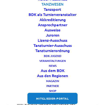
TANZWESEN
Tanzsport
BDK als Turnierveranstalter
Akkreditierung
Ansprechpartner
Ausweise
Juroren
Lizenz-Ausschuss
Tanzturnier-Ausschuss
Tanzturnierordnung
BDK-JUGEND
Umfrage karnevalistischer
VERANSTALTUNGEN
Tanzsport
NEWS
Aus dem BDK
Aus den Regionen
Liebe Freunde des karnevalistischen
MAGAZIN
Tanzsports,
PARTNER
Corona ist allgegenwärtig.
SHOP
Die neuen Hotspots zeigen, Achtsamkeit
MITGLIEDER-PORTAL
und Vorsicht bleiben das Gebot der