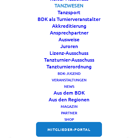
TANZWESEN
Tanzsport
BDK als Turnierveranstalter
Akkreditierung
Ansprechpartner
Vielfalt feiern – Inklusion
Ausweise
im Karneval ist gelebte
Juroren
Gemeinschaft
Lizenz-Ausschuss
Tanzturnier-Ausschuss
Im Rahmen der diesjährigen 46.
Tanzturnierordnung
BDK-JUGEND
Präsidialtagung in Mannheim wurde das
VERANSTALTUNGEN
seitens des Präsidiums des Bund
NEWS
Deutscher Karneval e.V. verabschiedete
Aus dem BDK
Aus den Regionen
Inklusions-Leitbild
sowie die Zielsetzung
MAGAZIN
des BDK veröffentlicht.
PARTNER
SHOP
Aus vielen Berichterstattungen und
MITGLIEDER-PORTAL
Rückmeldungen wissen wir, dass bereits