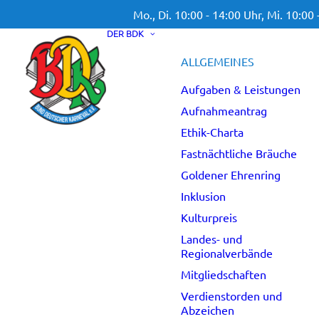
Mo., Di. 10:00 - 14:00 Uhr,
Mi. 10:00 
DER BDK
ALLGEMEINES
Aufgaben & Leistungen
Aufnahmeantrag
Ethik-Charta
Fastnächtliche Bräuche
Goldener Ehrenring
Inklusion
Kulturpreis
Landes- und
Regionalverbände
Mitgliedschaften
Verdienstorden und
Abzeichen