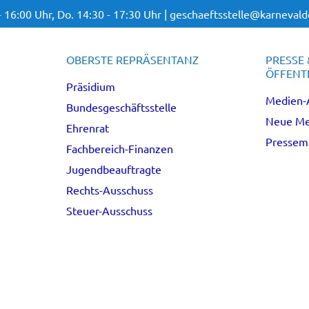
- 16:00 Uhr,
Do. 14:30 - 17:30 Uhr |
geschaeftsstelle@karnevalde
OBERSTE REPRÄSENTANZ
PRESSE 
ÖFFENTL
Präsidium
Medien-
Bundesgeschäftsstelle
Neue Me
Ehrenrat
Pressemi
Fachbereich-Finanzen
Jugendbeauftragte
Rechts-Ausschuss
Steuer-Ausschuss