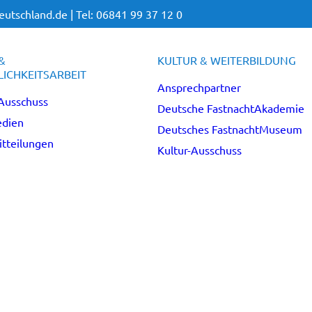
utschland.de |
Tel: 06841 99 37 12 0
&
KULTUR & WEITERBILDUNG
ICHKEITSARBEIT
Ansprechpartner
Ausschuss
Deutsche FastnachtAkademie
dien
Deutsches FastnachtMuseum
tteilungen
Kultur-Ausschuss