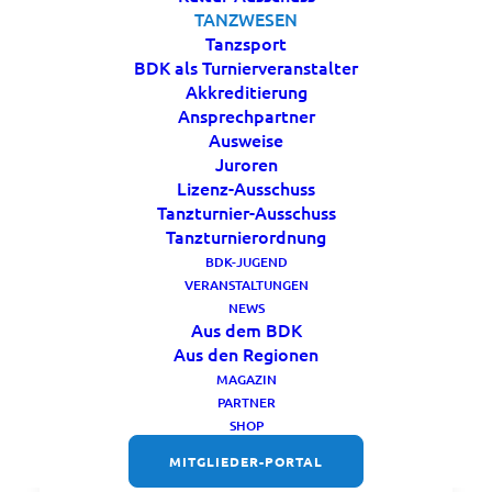
TANZWESEN
Tanzsport
BDK als Turnierveranstalter
Akkreditierung
Ansprechpartner
Ausweise
Juroren
Lizenz-Ausschuss
Tanzturnier-Ausschuss
Tanzturnierordnung
Konfetti im Blut startet –
BDK-JUGEND
Folge 1: Einblicke in die
VERANSTALTUNGEN
NEWS
DM 2026
Aus dem BDK
Aus den Regionen
Die Deutschen Meisterschaften 2026 in
MAGAZIN
Köln – jetzt als erste Folge von
PARTNER
SHOP
„Konfetti im Blut“.
MITGLIEDER-PORTAL
In dieser Episode spricht Gastgeber