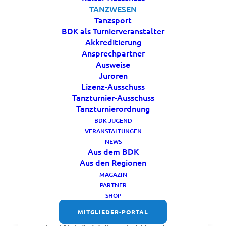
TANZWESEN
Tanzsport
BDK als Turnierveranstalter
Akkreditierung
Ansprechpartner
Ausweise
Juroren
Lizenz-Ausschuss
Tanzturnier-Ausschuss
Tanzturnierordnung
Meet our Workshop Team!
BDK-JUGEND
VERANSTALTUNGEN
NEWS
Beate Smoljanac
Aus dem BDK
Leidenschaft für Garde & Schautanz im
Aus den Regionen
karnevalistischen Tanzsport
MAGAZIN
Beate bringt als Mitglied im
PARTNER
SHOP
Schulungsteam seit 2022 ihre langjährige
MITGLIEDER-PORTAL
Erfahrung in die Ausbildungsarbeit ein und